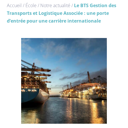
Accueil
/
École
/
Notre actualité
/
Le BTS Gestion des
Transports et Logistique Associée : une porte
d’entrée pour une carrière internationale