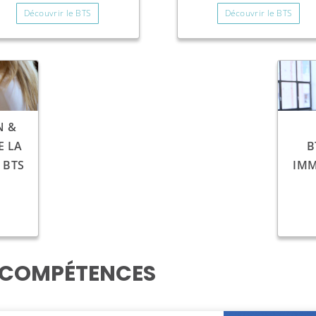
Découvrir le BTS
Découvrir le BTS
N &
E LA
B
 BTS
IMM
E COMPÉTENCES