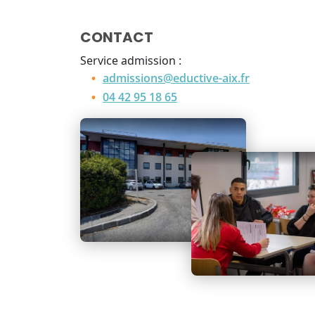
CONTACT
Service admission :
admissions@eductive-aix.fr
04 42 95 18 65