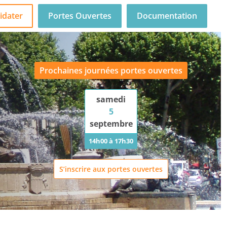
idater
Portes Ouvertes
Documentation
Prochaines journées portes ouvertes
samedi
5
septembre
14h00 à 17h30
S’inscrire aux portes ouvertes