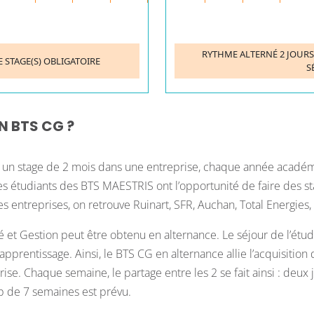
RYTHME ALTERNÉ 2 JOURS 
E STAGE(S) OBLIGATOIRE
S
N BTS CG ?
aire un stage de 2 mois dans une entreprise, chaque année acad
. Les étudiants des BTS MAESTRIS ont l’opportunité de faire des s
es entreprises, on retrouve Ruinart, SFR, Auchan, Total Energies
 et Gestion peut être obtenu en alternance. Le séjour de l’étud
apprentissage. Ainsi, le BTS CG en alternance allie l’acquisition 
 Chaque semaine, le partage entre les 2 se fait ainsi : deux jo
op de 7 semaines est prévu.