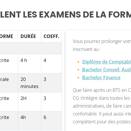
LENT LES EXAMENS DE LA FOR
ORME
DURÉE
COEFF.
Vous pourrez prolonger votr
inscrivant au :
crite
4 h
4
Diplôme de Comptabili
Bachelor Conseil, Aud
Bachelor Finance
rale
20
3
minutes
Que faire après un BTS en Co
CG s’intègre dans toutes les
crite
2H
3
administratives, de faire ca
confortable. Il peut aussi i
crite
4h
6
compétent pour des poste