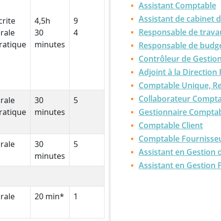
Assistant Comptable
Assistant de cabinet 
crite
4,5h
9
Responsable de trava
rale
30
4
ratique
minutes
Responsable de budget
Contrôleur de Gestio
Adjoint à la Direction
Comptable Unique, Re
Collaborateur Compta
rale
30
5
ratique
minutes
Gestionnaire Compta
Comptable Client
Comptable Fournisse
rale
30
5
Assistant en Gestion 
minutes
Assistant en Gestion 
rale
20 min*
1