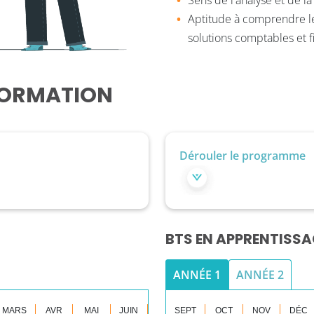
Sens de l'analyse et de l
Aptitude à comprendre les
solutions comptables et f
FORMATION
Dérouler le programme
BTS EN APPRENTISSA
ANNÉE 1
ANNÉE 2
MARS
AVR
MAI
JUIN
SEPT
OCT
NOV
DÉC