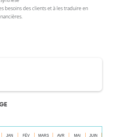
a synthèse
 besoins des clients et à les traduire en
inancières.
GE
JAN
FÉV
MARS
AVR
MAI
JUIN