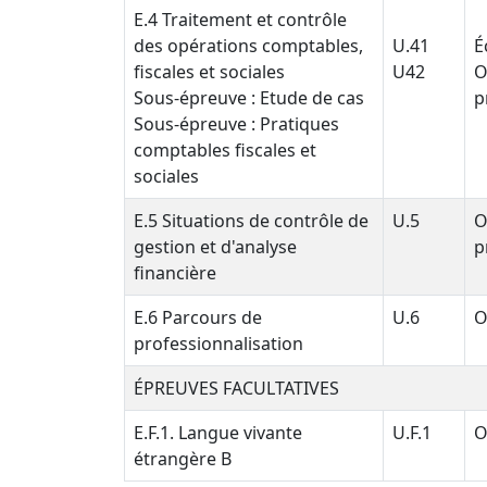
E.4 Traitement et contrôle
des opérations comptables,
U.41
É
fiscales et sociales
U42
O
Sous-épreuve : Etude de cas
p
Sous-épreuve : Pratiques
comptables fiscales et
sociales
E.5 Situations de contrôle de
U.5
O
gestion et d'analyse
p
financière
E.6 Parcours de
U.6
O
professionnalisation
ÉPREUVES FACULTATIVES
E.F.1. Langue vivante
U.F.1
O
étrangère B