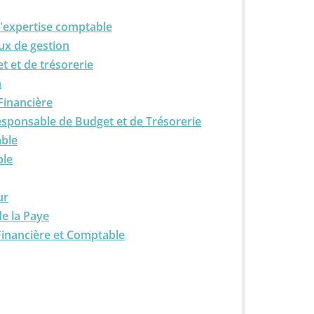
d'expertise comptable
ux de gestion
 et de trésorerie
n
 Financière
sponsable de Budget et de Trésorerie
ble
ble
ur
de la Paye
Financière et Comptable