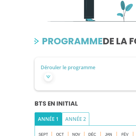
PROGRAMME
DE LA 
Dérouler le programme
BTS EN INITIAL
ANNÉE 1
ANNÉE 2
SEPT
OCT
NOV
DÉC
JAN
FÉV