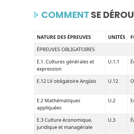
COMMENT
SE DÉROU
NATURE DES ÉPREUVES
UNITÉS
F
ÉPREUVES OBLIGATOIRES
E.1. Cultures générales et
U.1.1
É
expression
E.12 LV obligatoire Anglais
U.12
O
E.2 Mathématiques
U.2
E
appliquées
E.3 Culture économique,
U.3
É
juridique et managériale