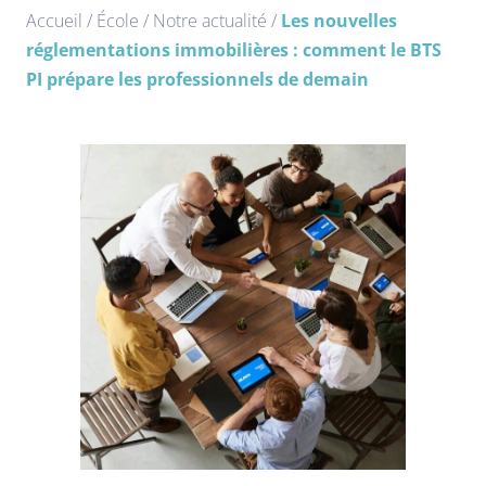
Accueil
/
École
/
Notre actualité
/
Les nouvelles
réglementations immobilières : comment le BTS
PI prépare les professionnels de demain