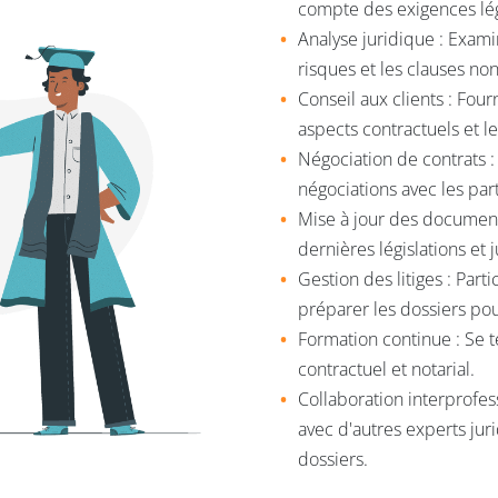
compte des exigences lég
Analyse juridique : Examin
risques et les clauses no
Conseil aux clients : Four
aspects contractuels et l
Négociation de contrats :
négociations avec les par
Mise à jour des documents
dernières législations et
Gestion des litiges : Parti
préparer les dossiers pou
Formation continue : Se te
contractuel et notarial.
Collaboration interprofess
avec d'autres experts ju
dossiers.