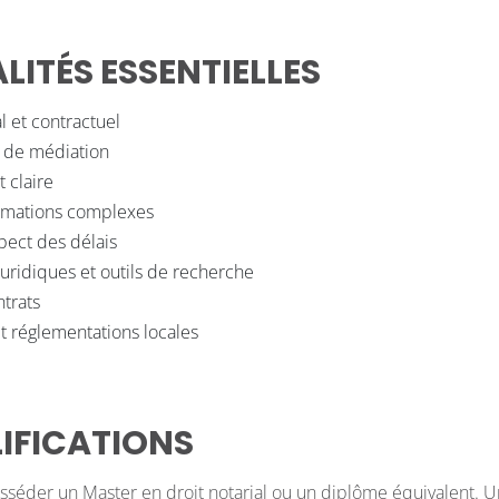
ITÉS ESSENTIELLES
l et contractuel
t de médiation
 claire
formations complexes
pect des délais
juridiques et outils de recherche
ntrats
t réglementations locales
IFICATIONS
sséder un Master en droit notarial ou un diplôme équivalent. U