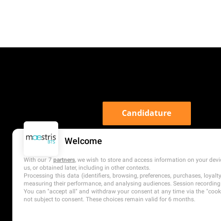
Candidature
Welcome
With our 7
partners
, we wish to store and access information on your devic
us, or obtained later, including in other contexts.
Processing this data (identifiers, browsing, preferences, purchases, loyal
measuring their performance, and analysing audiences. Session recording 
You can "accept all" and withdraw your consent at any time via the "cookie
not subject to consent. These choices remain valid for 6 months.