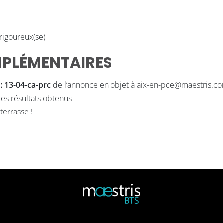
 rigoureux(se)
PLÉMENTAIRES
 : 13-04-ca-prc
de l’annonce en objet à aix-en-pce@maestris.c
es résultats obtenus
terrasse !