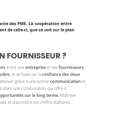
grante des PME. La coopération entre
t de celle-ci, que ce soit sur le plan
ON FOURNISSEUR ?
ons
entre une
entreprise
et ses
fournisseurs
.
cière
, et se base sur la
confiance des deux
entretenue, grâce à une bonne
communication
et
st donc une collaboration, qui offre à
pportunités sur le long terme
.
Maîtriser
l, et d’accroître son chiffre d’affaires.