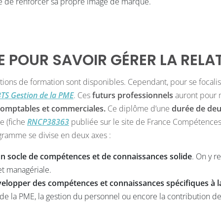
e de renforcer sa propre image de marque.
E POUR SAVOIR GÉRER LA RELA
tions de formation sont disponibles. Cependant, pour se focalise
TS Gestion de la PME
. Ces
futurs professionnels
auront pour 
comptables et commerciales.
Ce diplôme d’une
durée de deu
e (fiche
RNCP38363
publiée sur le site de France Compétences
ogramme se divise en deux axes :
un socle de compétences et de connaissances solide
. On y r
 et managériale.
elopper des compétences et connaissances spécifiques à l
urs de la PME, la gestion du personnel ou encore la contribution